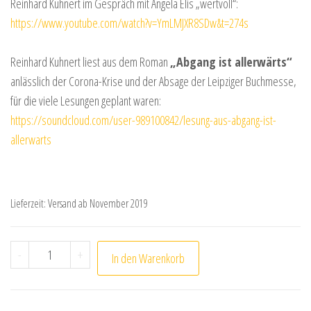
Reinhard Kuhnert im Gespräch mit Angela Elis „wertvoll“:
https://www.youtube.com/watch?v=YmLMJXR8SDw&t=274s
Reinhard Kuhnert liest aus dem Roman
„Abgang ist allerwärts“
anlässlich der Corona-Krise und der Absage der Leipziger Buchmesse,
für die viele Lesungen geplant waren:
https://soundcloud.com/user-989100842/lesung-aus-abgang-ist-
allerwarts
Lieferzeit:
Versand ab November 2019
Reinhard Kuhnert: Abgang ist allerwärts. Roman Menge
-
+
In den Warenkorb