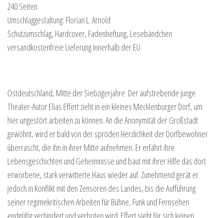
240 Seiten
Umschlaggestaltung: Florian L. Arnold
Schutzumschlag, Hardcover, Fadenheftung, Lesebändchen
versandkostenfreie Lieferung innerhalb der EU
Ostdeutschland, Mitte der Siebzigerjahre. Der aufstrebende junge
Theater-Autor Elias Effert zieht in ein kleines Mecklenburger Dorf, um
hier ungestört arbeiten zu können. An die Anonymität der Großstadt
gewöhnt, wird er bald von der spröden Herzlichkeit der Dorfbewohner
überrascht, die ihn in ihrer Mitte aufnehmen. Er erfährt ihre
Lebensgeschichten und Geheimnisse und baut mit ihrer Hilfe das dort
erworbene, stark verwitterte Haus wieder auf. Zunehmend gerät er
jedoch in Konflikt mit den Zensoren des Landes, bis die Aufführung
seiner regimekritischen Arbeiten für Bühne, Funk und Fernsehen
endgültig verhindert und verboten wird. Effert sieht für sich keinen