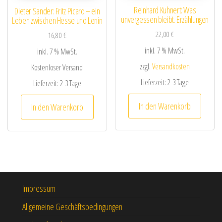
Reinhard Kuhnert: Was
Dieter Sander: Fritz Picard – ein
unvergessen bleibt. Erzählungen
Leben zwischen Hesse und Lenin
22,00
€
16,80
€
inkl. 7 % MwSt.
inkl. 7 % MwSt.
zzgl.
Versandkosten
Kostenloser Versand
Lieferzeit:
2-3 Tage
Lieferzeit:
2-3 Tage
In den Warenkorb
In den Warenkorb
Impressum
Allgemeine Geschäftsbedingungen