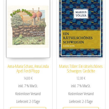
Anna-Maria Schanz, Anna Linda
Marius Tölzer: Ein rätselschönes
Apel: Ferdi Plopp
Schweigen. Gedichte
14,80
€
12,00
€
inkl. 7 % MwSt.
inkl. 7 % MwSt.
Kostenloser Versand
Kostenloser Versand
Lieferzeit:
2-3 Tage
Lieferzeit:
2-3 Tage