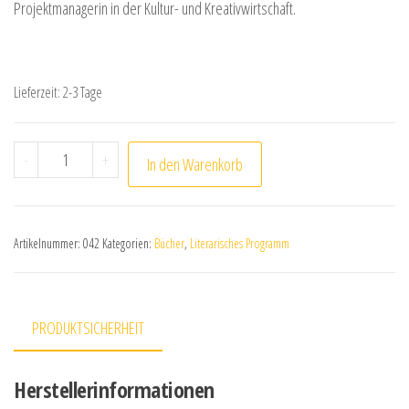
Projektmanagerin in der Kultur- und Kreativwirtschaft.
Lieferzeit:
2-3 Tage
Yvonn Spauschus und Moussa Mbarek: Das Warten auf
-
+
In den Warenkorb
Artikelnummer:
042
Kategorien:
Bücher
,
Literarisches Programm
PRODUKTSICHERHEIT
Herstellerinformationen