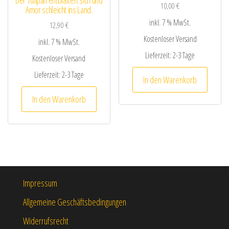
Der Tulipan entblättert sich und
10,00
€
Amor schleicht ins Land.
inkl. 7 % MwSt.
12,90
€
Kostenloser Versand
inkl. 7 % MwSt.
Lieferzeit:
2-3 Tage
Kostenloser Versand
Lieferzeit:
2-3 Tage
In den Warenkorb
In den Warenkorb
Impressum
Allgemeine Geschäftsbedingungen
Widerrufsrecht