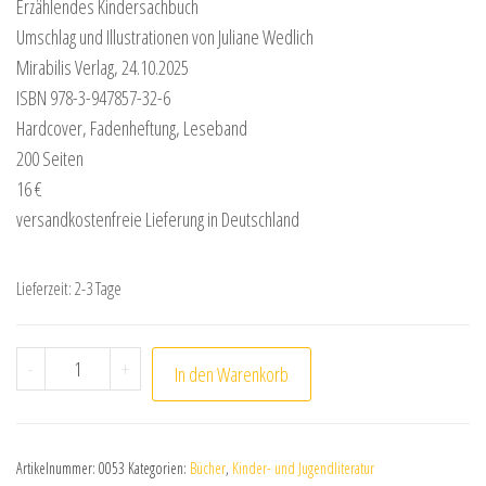
Erzählendes Kindersachbuch
Umschlag und Illustrationen von Juliane Wedlich
Mirabilis Verlag, 24.10.2025
ISBN 978-3-947857-32-6
Hardcover, Fadenheftung, Leseband
200 Seiten
16 €
versandkostenfreie Lieferung in Deutschland
Lieferzeit:
2-3 Tage
Natascha Sturm: Tatys kleine Kräuterfibel 2 Menge
-
+
In den Warenkorb
Artikelnummer:
0053
Kategorien:
Bücher
,
Kinder- und Jugendliteratur