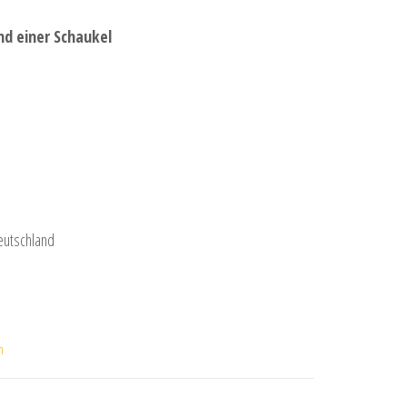
d einer Schaukel
eutschland
m