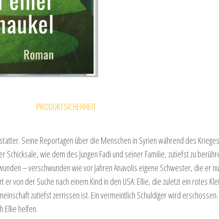
N
PRODUKTSICHERHEIT
hterstatter. Seine Reportagen über die Menschen in Syrien während des Kriege
lner Schicksale, wie dem des Jungen Fadi und seiner Familie, zutiefst zu berü
hwunden – verschwunden wie vor Jahren Anavolis eigene Schwester, die er nu
t er von der Suche nach einem Kind in den USA: Ellie, die zuletzt ein rotes Kle
emeinschaft zutiefst zerrissen ist. Ein vermeintlich Schuldiger wird erschosse
 Ellie helfen.