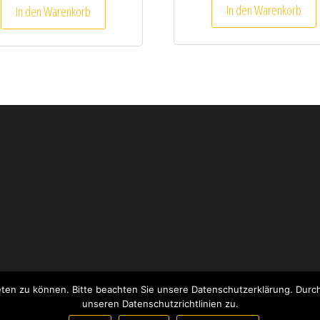
In den Warenkorb
In den Warenkorb
ieten zu können. Bitte beachten Sie unsere Datenschutzerklärung. Dur
Stolz präsentiert von
WordPress
|
Theme:
Envo eCommerce
unseren Datenschutzrichtlinien zu.