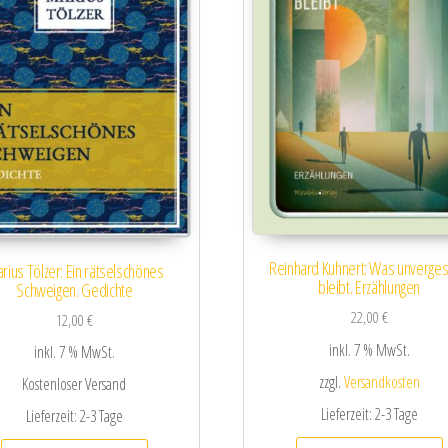
Reinhard Kuhnert: Was unverge
rius Tölzer: Ein rätselschönes
bleibt. Erzählungen
Schweigen. Gedichte
22,00
€
12,00
€
inkl. 7 % MwSt.
inkl. 7 % MwSt.
zzgl.
Versandkosten
Kostenloser Versand
Lieferzeit:
2-3 Tage
Lieferzeit:
2-3 Tage