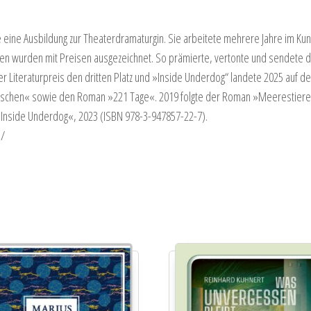
ine Ausbildung zur Theaterdramaturgin. Sie arbeitete mehrere Jahre im Kuns
rbeiten wurden mit Preisen ausgezeichnet. So prämierte, vertonte und sendete
iteraturpreis den dritten Platz und »Inside Underdog“ landete 2025 auf der 
nschen« sowie den Roman »221 Tage«. 2019 folgte der Roman »Meerestiere«. 
: »Inside Underdog«, 2023 (ISBN 978-3-947857-22-7).
e/