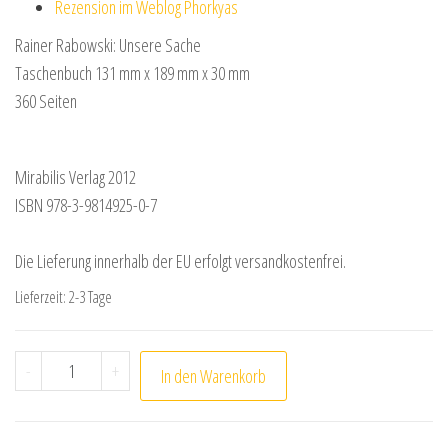
Rezension im Weblog Phorkyas
Rainer Rabowski: Unsere Sache
Taschenbuch 131 mm x 189 mm x 30 mm
360 Seiten
Mirabilis Verlag 2012
ISBN 978-3-9814925-0-7
Die Lieferung innerhalb der EU erfolgt versandkostenfrei.
Lieferzeit:
2-3 Tage
Rainer Rabowski: Unsere Sache Menge
-
+
In den Warenkorb