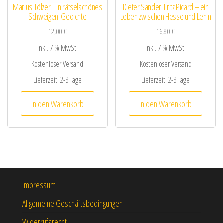
Marius Tölzer: Ein rätselschönes
Dieter Sander: Fritz Picard – ein
Schweigen. Gedichte
Leben zwischen Hesse und Lenin
12,00
€
16,80
€
inkl. 7 % MwSt.
inkl. 7 % MwSt.
Kostenloser Versand
Kostenloser Versand
Lieferzeit:
2-3 Tage
Lieferzeit:
2-3 Tage
In den Warenkorb
In den Warenkorb
Impressum
Allgemeine Geschäftsbedingungen
Widerrufsrecht