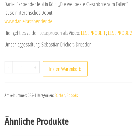
Daniel Faßbender lebt in Köln. „Die weltbeste Geschichte vom Fallen“
ist sein literarisches Debüt.
www.danielfassbender.de
Hier geht es zu den Leseproben als Video:
LESEPROBE 1
;
LESEPROBE 2
Umschlaggestaltung: Sebastian Drichelt, Dresden.
Daniel Faßbender: Die weltbeste Geschichte vom Falle
-
+
In den Warenkorb
Artikelnummer:
023-1
Kategorien:
Bücher
,
Ebooks
Ähnliche Produkte