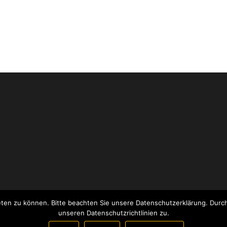
ieten zu können. Bitte beachten Sie unsere Datenschutzerklärung. Dur
Stolz präsentiert von
WordPress
|
Theme:
Envo eCommerce
unseren Datenschutzrichtlinien zu.