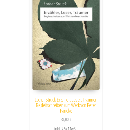
Lothar Struck: Erzähler, Leser, Träumer.
Begleitschreiben zum Werk von Peter
Handke
28,00
€
inkl. 7 % MwSt.