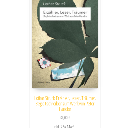
Lothar Struck: Erzähler, Leser, Träumer.
Begleitschreiben zum Werk von Peter
Handke
28,00
€
inkl. 7 % MwSt.