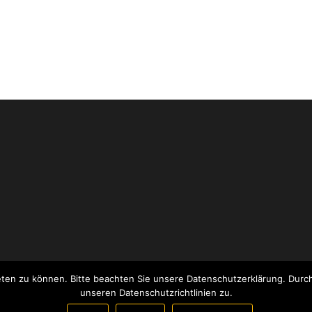
ieten zu können. Bitte beachten Sie unsere Datenschutzerklärung. Dur
Stolz präsentiert von
WordPress
|
Theme:
Envo eCommerce
unseren Datenschutzrichtlinien zu.